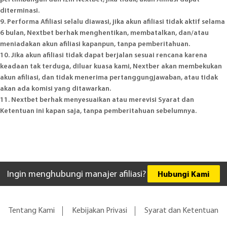
diterminasi.
9. Performa Afiliasi selalu diawasi, jika akun afiliasi tidak aktif selama
6 bulan, Nextbet berhak menghentikan, membatalkan, dan/atau
meniadakan akun afiliasi kapanpun, tanpa pemberitahuan.
10. Jika akun afiliasi tidak dapat berjalan sesuai rencana karena
keadaan tak terduga, diluar kuasa kami, Nextber akan membekukan
akun afiliasi, dan tidak menerima pertanggungjawaban, atau tidak
akan ada komisi yang ditawarkan.
11. Nextbet berhak menyesuaikan atau merevisi Syarat dan
Ketentuan ini kapan saja, tanpa pemberitahuan sebelumnya.
Ingin menghubungi manajer afiliasi?
Hubungi Kami
Tentang Kami
Kebijakan Privasi
Syarat dan Ketentuan