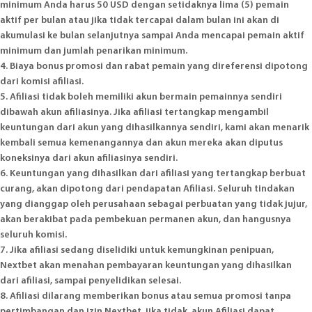
minimum Anda harus 50 USD dengan setidaknya lima (5) pemain
aktif per bulan atau jika tidak tercapai dalam bulan ini akan di
akumulasi ke bulan selanjutnya sampai Anda mencapai pemain aktif
minimum dan jumlah penarikan minimum.
4. Biaya bonus promosi dan rabat pemain yang direferensi dipotong
dari komisi afiliasi.
5. Afiliasi tidak boleh memiliki akun bermain pemainnya sendiri
dibawah akun afiliasinya. Jika afiliasi tertangkap mengambil
keuntungan dari akun yang dihasilkannya sendiri, kami akan menarik
kembali semua kemenangannya dan akun mereka akan diputus
koneksinya dari akun afiliasinya sendiri.
6. Keuntungan yang dihasilkan dari afiliasi yang tertangkap berbuat
curang, akan dipotong dari pendapatan Afiliasi. Seluruh tindakan
yang dianggap oleh perusahaan sebagai perbuatan yang tidak jujur,
akan berakibat pada pembekuan permanen akun, dan hangusnya
seluruh komisi.
7. Jika afiliasi sedang diselidiki untuk kemungkinan penipuan,
Nextbet akan menahan pembayaran keuntungan yang dihasilkan
dari afiliasi, sampai penyelidikan selesai.
8. Afiliasi dilarang memberikan bonus atau semua promosi tanpa
pertimbangan dan izin Nextbet, jika tidak, akun Afiliasi dapat