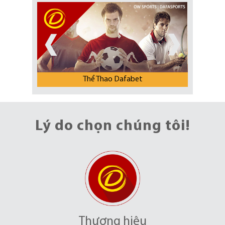
Thể Thao Dafabet
Lý do chọn chúng tôi!
Thương hiệu