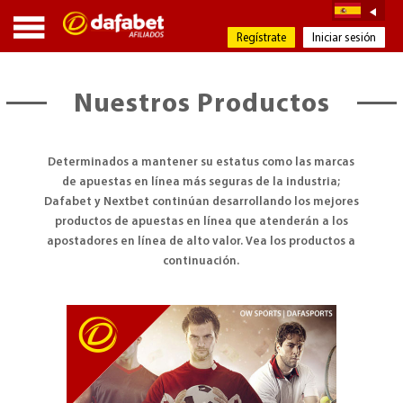
Regístrate
Iniciar sesión
Nuestros Productos
Determinados a mantener su estatus como las marcas
de apuestas en línea más seguras de la industria;
Dafabet y Nextbet continúan desarrollando los mejores
productos de apuestas en línea que atenderán a los
apostadores en línea de alto valor. Vea los productos a
continuación.