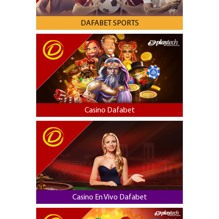
DAFABET SPORTS
Casino Dafabet
Casino En Vivo Dafabet