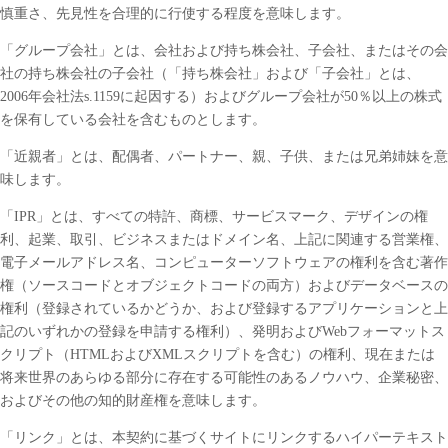
慎重さ、先見性を合理的に行使する程度を意味します。
「グループ会社」とは、会社および持ち株会社、子会社、またはその会
社の持ち株会社の子会社（「持ち株会社」および「子会社」とは、
2006
年会社法
s.1159
に起因する）およびグループ会社が
50
％以上の株式
を保有している会社を含むものとします。
「近親者」とは、配偶者、パートナー、親、子供、または兄弟姉妹を意
味します。
「
IPR
」とは、すべての特許、商標、サービスマーク、デザインの権
利、起業、取引、ビジネスまたはドメイン名、上記に関連する営業権、
電子メールアドレス名、コンピューターソフトウェアの権利を含む著作
権（ソースコードとオブジェクトコードの両方）およびデータベースの
権利（登録されているかどうか、および登録するアプリケーションと上
記のいずれかの登録を申請する権利）、発明および
Web
フォーマットス
クリプト（
HTML
および
XML
スクリプトを含む）の権利、現在または
将来世界のあらゆる部分に存在する可能性のあるノウハウ、企業秘密、
およびその他の知的財産権を意味します。
「リンク」とは、本契約に基づくサイトにリンクするハイパーテキスト