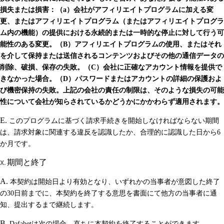
損失または損害：（
a
）会社がアフィリエイトプログラムに加える変
更、またはアフィリエイトプログラム（またはアフィリエイトプログラ
ム内の機能）の提供における永続的または一時的な停止に対して行う可
能性のある変更。（
B
）アフィリエイトプログラムの使用、またはそれ
を介して保持または送信されるコンテンツおよびその他の通信データの
削除、破損、保存の失敗。（
C
）会社に正確なアカウント情報を提供で
きなかった場合。（
D
）パスワードまたはアカウントの詳細の保護およ
び機密保持の失敗。上記の会社の責任の制限は、そのような損失の可能
性について会社が知らされているかどうかにかかわらず適用されます。
E.
このプログラムに基づく請求手続きを開始しなければならない期間
は、請求対象に関連する違反を認識したか、合理的に認識した日から
6
か月です。
期間と終了
X.
A.
本契約は開始日より有効となり、いずれかの当事者が意図した終了
の
30
日前までに、本契約を終了する意思を書面にて他方の当事者に通
知、提出するまで継続します。
B.
Dafabet
は次の場合、直ちに本契約を終了することができます。