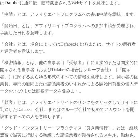
Dafabet
は
に通知後、随時変更される
Web
サイトを意味します。
「申請」とは、アフィリエイトプログラムへの参加申請を意味します。
「開始日」とは、アフィリエイトプログラムへの参加申請が受理され、
承認した日付を意味します。
「会社」とは、場合によっては
Dafabet
および
または、サイトの所有者
/
と運営者を意味します。
「機密情報」とは、他の当事者（「受領者」）に直接的または間接的に
開示される当事者（および
Dafabe
の場合はグループ会社）（「開示
t
者」）に関するあらゆる形式のすべての情報を意味します。開示者の従
業員、専門の顧問または請負業者のいずれかによる開始日前後の個人デ
ータおよび
または顧客データを含みます。
/
「顧客」とは、アフィリエイトサイトのリンクをクリックしてサイトに
到達した
Dafabet
、会社、またはグループ会社で初めてアカウントを開
設するすべての人を意味します。
「グッド・インダストリー・プラクティス（良き商慣行）」とは、経験
豊富で誠実に行動する熟練した請負業者が期待されるスキル、勤勉さ、