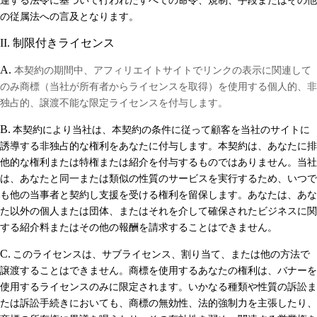
連する法令に基づいて行われたすべての命令、規制、手段またはその他
の従属法への言及となります。
II.
制限付きライセンス
A.
本契約
の期間中、アフィリエイトサイトでリンクの表示に関連して
のみ商標（当社が所有者からライセンスを取得）を使用する個人的、非
独占的、譲渡不能な限定ライセンスを付与します。
B.
本契約により当社は、本契約の条件に従って顧客を当社のサイトに
誘導する非独占的な権利をあなたに付与します。本契約は、あなたに排
他的な権利または特権または紹介を付与するものではありません。当社
は、あなたと同一または類似の性質のサービスを実行するため、いつで
も他の当事者と契約し支援を受ける権利を留保します。あなたは、あな
た以外の個人または団体、またはそれを介して確保されたビジネスに関
する紹介料またはその他の報酬を請求することはできません。
C.
このライセンスは、サブライセンス、割り当て、または他の方法で
譲渡することはできません。商標を使用するあなたの権利は、バナーを
使用するライセンスのみに限定されます。いかなる種類や性質の訴訟ま
たは訴訟手続きにおいても、商標の無効性、法的強制力を主張したり、