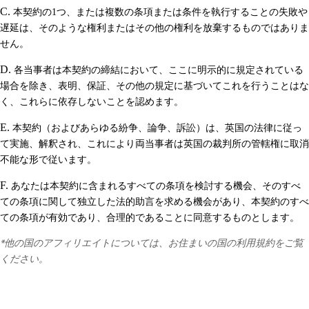
C.
本契約の
1
つ、または複数の条項または条件を執行することの失敗や
遅延は、そのような権利またはその他の権利を放棄するものではありま
せん。
D.
各当事者は本契約の締結において、ここに明示的に規定されている
場合を除き、表明、保証、その他の規定に基づいてこれを行うことはな
く、これらに依存しないことを認めます。
E.
本契約（およびあらゆる紛争、論争、訴訟）は、英国の法律に従っ
て実施、解釈され、これにより両当事者は英国の裁判所の管轄権に取消
不能な形で従います。
F.
あなたは本契約に含まれるすべての条項を検討する機会、そのすべ
ての条項に関して独立した法的助言を求める機会があり、本契約のすべ
ての条項が有効であり、合理的であることに同意するものとします。
他の国のアフィリエイトについては、お住まいの国の利用規約をご覧
*
ください。