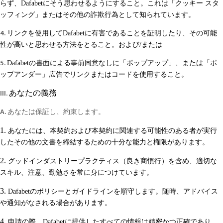
らず、
Dafabet
にそう思わせるようにすること。これは「クッキー スタ
ッフィング」またはその他の詐欺行為として知られています。
リンクを使用して
Dafabet
に有害であることを証明したり、その可能
4.
性が高いと思わせる方法をとること。および
/
または
Dafabet
の書面による事前同意なしに「ポップアップ」、または「ポ
5.
ップアンダー」広告でリンクまたはコードを使用すること。
あなたの義務
III.
あなたは保証し、約束します。
A.
1.
あなたには、本契約および本契約に関連する可能性のある者が実行
したその他の文書を締結するための十分な能力と権限があります。
2.
グッドインダストリープラクティス（良き商慣行）を含め、適切な
スキル、注意、勤勉さを常に身につけています。
3.
Dafabet
のポリシーとガイドラインを順守します。随時、アドバイス
や通知がなされる場合があります。
4.
申請の際、
Dafabet
に提供したすべての情報は精密かつ正確であり、