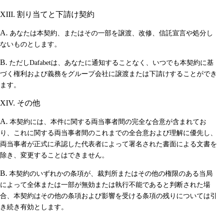
XIII.
割り当てと下請け契約
A.
あなたは本契約、またはその一部を譲渡、改修、信託宣言や処分し
ないものとします。
B.
ただし
Dafabet
は、あなたに通知することなく、いつでも本契約に基
づく権利および義務をグループ会社に譲渡または下請けすることができ
ます。
XIV.
その他
A.
本契約には、本件に関する両当事者間の完全な合意が含まれてお
り、これに関する両当事者間のこれまでの全合意および理解に優先し、
両当事者が正式に承認した代表者によって署名された書面による文書を
除き、変更することはできません。
B.
本契約のいずれかの条項が、裁判所またはその他の権限のある当局
によって全体または一部が無効または執行不能であると判断された場
合、本契約はその他の条項および影響を受ける条項の残りについては引
き続き有効とします。