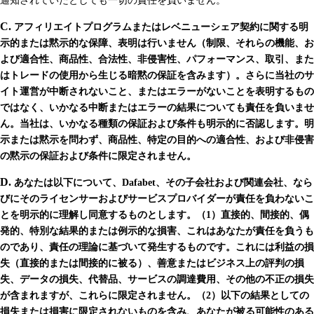
通知されていたとしても一切の責任を負いません。
C.
アフィリエイトプログラムまたはレベニューシェア契約に関する明
示的または黙示的な保障、表明は行いません（制限、それらの機能、お
よび適合性、商品性、合法性、非侵害性、パフォーマンス、取引、また
はトレードの使用から生じる暗黙の保証を含みます）。さらに当社のサ
イト運営が中断されないこと、またはエラーがないことを表明するもの
ではなく、いかなる中断またはエラーの結果についても責任を負いませ
ん。当社は、いかなる種類の保証および条件も明示的に否認します。明
示または黙示を問わず、商品性、特定の目的への適合性、および非侵害
の黙示の保証および条件に限定されません。
D.
あなたは以下について、
Dafabet
、その子会社および関連会社、なら
びにそのライセンサーおよびサービスプロバイダーが責任を負わないこ
とを明示的に理解し同意するものとします。（
1
）直接的、間接的、偶
発的、特別な結果的または例示的な損害、これはあなたが責任を負うも
のであり、責任の理論に基づいて発生するものです。これには利益の損
失（直接的または間接的に被る）、善意またはビジネス上の評判の損
失、データの損失、代替品、サービスの調達費用、その他の不正の損失
が含まれますが、これらに限定されません。（
2
）以下の結果としての
損失または損害に限定されないものを含み、あなたが被る可能性のある