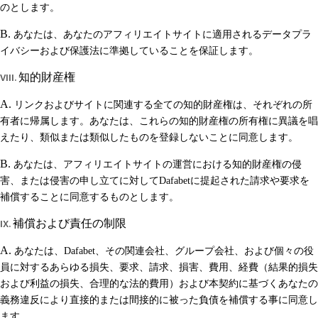
のとします。
B.
あなたは、あなたのアフィリエイトサイトに適用されるデータプラ
イバシーおよび保護法に準拠していることを保証します。
知的財産権
VIII.
A.
リンクおよびサイトに関連する全ての知的財産権は、それぞれの所
有者に帰属します。あなたは、これらの知的財産権の所有権に異議を唱
えたり、類似または類似したものを登録しないことに同意します。
B.
あなたは、アフィリエイトサイトの運営における知的財産権の侵
害、または侵害の申し立てに対して
Dafabet
に提起された請求や要求を
補償することに同意するものとします。
補償および責任の制限
IX.
A.
あなたは、
Dafabet
、その関連会社、グループ会社、および個々の役
員に対するあらゆる損失、要求、請求、損害、費用、経費（結果的損失
および利益の損失、合理的な法的費用）および本契約に基づくあなたの
義務違反により直接的または間接的に被った負債を補償する事に同意し
ます。