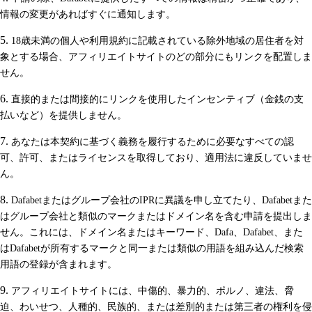
情報の変更があればすぐに通知します。
5.
18
歳未満の個人や利用規約に記載されている除外地域の居住者を対
象とする場合、アフィリエイトサイトのどの部分にもリンクを配置しま
せん。
6.
直接的または間接的にリンクを使用したインセンティブ（金銭の支
払いなど）を提供しません。
7.
あなたは本契約に基づく義務を履行するために必要なすべての認
可、許可、またはライセンスを取得しており、適用法に違反していませ
ん。
8.
Dafabet
またはグループ会社の
IPR
に異議を申し立てたり、
Dafabet
また
はグループ会社と類似のマークまたはドメイン名を含む申請を提出しま
せん。これには、ドメイン名またはキーワード、
Dafa
、
Dafabet
、また
は
Dafabet
が所有するマークと同一または類似の用語を組み込んだ検索
用語の登録が含まれます。
9.
アフィリエイトサイトには、中傷的、暴力的、ポルノ、違法、脅
迫、わいせつ、人種的、民族的、または差別的または第三者の権利を侵