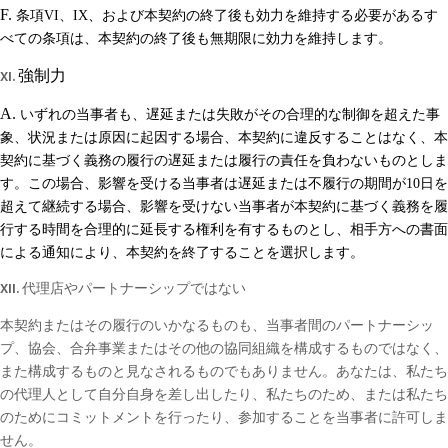
F.
条項
VI
、
IX
、および本契約の終了後も効力を維持する必要があるす
べての条項は、本契約の終了後も無期限に効力を維持します。
強制力
XI.
A.
いずれの当事者も、遅延または失敗がその合理的な制御を超えた事
象、状況または原因に起因する場合、本契約に違反することはなく、本
契約に基づく義務の履行の遅延または履行の責任を負わないものとしま
す。この場合、影響を受ける当事者は遅延または不履行の期間が
10
日を
超えて継続する場合、影響を受けない当事者が本契約に基づく義務を履
行する時間を合理的に延長する権利を有するものとし、相手方への書面
による通知により、本契約を終了することを選択します。
XII. 代理店やパートナーシップではない
本契約またはその履行のいかなるものも、当事者間のパートナーシッ
プ、協会、合弁事業またはその他の協同組織を構成するものではなく、
また構成するものと見なされるものでもありません。あなたは、私たち
の代理人として自分自身を差し出したり、私たちのため、または私たち
のためにコミットメントを行ったり、参加することを当事者に許可しま
せん。