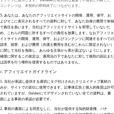
トサイトに提示します。 Dafabetが絶対的な裁量で不適切と判断した
コンテンツは、本契約の即時終了につながります。
5.
あなたは、あなたのアフィリエイトサイトの開発、運用、保守、お
よびそこに表示されるすべての資料に対して、あなた自身の費用で単独
で責任を負います。当社はアフィリエイトサイトを管理していないた
め、これらの問題に対するすべての責任を放棄します。なおアフィリエ
イトサイトの開発、運用、保守、およびコンテンツに関連するすべての
請求、損害、および費用（弁護士費用を含むがこれらに限定されない）
に関して当社を免除し、あらゆる主張から害が及ばないようにします。
補償に関するこの規定は、適用法の下であなたに対して個別の訴訟また
は請求を行う権利を侵害するものではありません。
アフィリエイトガイドライン
C.
1.
当社が承認し提供する適切にタグ付けされたクリエイティブ素材の
みが、サイトでの宣伝に使用できます。記事体広告と個人的推奨は許可
されていますが、
Dafabet
にてデザインされていない全ての資料は、書
面による事前の承認が必要です。
2.
事前の書面による同意なしに、当社が提供する知的財産権、バナ