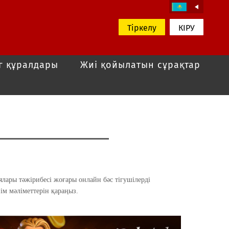
Тіркелу
КІРУ
г құралдары
Жиі қойылатын сұрақтар
иялары тәжірибесі жоғары онлайн бәс тігушілерді
ім мәліметтерін қараңыз.