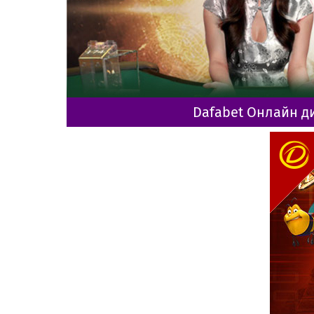
Dafabet Онлайн д