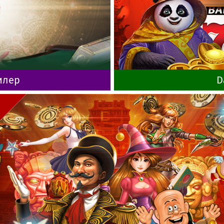
илер
D