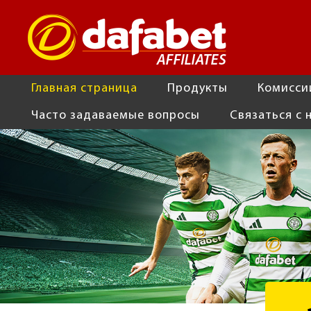
Главная страница
Продукты
Комисси
Часто задаваемые вопросы
Связаться с 