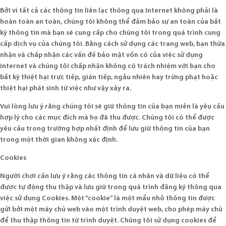
Bởi vì tất cả các thông tin liên lạc thông qua Internet không phải là
hoàn toàn an toàn, chúng tôi không thể đảm bảo sự an toàn của bất
kỳ thông tin mà bạn sẽ cung cấp cho chúng tôi trong quá trình cung
cấp dịch vụ của chúng tôi. Bằng cách sử dụng các trang web, bạn thừa
nhận và chấp nhận các vấn đề bảo mật vốn có của việc sử dụng
internet và chúng tôi chấp nhận không có trách nhiệm với bạn cho
bất kỳ thiệt hại trực tiếp, gián tiếp, ngẫu nhiên hay trừng phạt hoặc
thiệt hại phát sinh từ việc như vậy xảy ra.
Vui lòng lưu ý rằng chúng tôi sẽ giữ thông tin của bạn miễn là yêu cầu
hợp lý cho các mục đích mà họ đã thu được. Chúng tôi có thể được
yêu cầu trong trường hợp nhất định để lưu giữ thông tin của bạn
trong một thời gian không xác định.
Cookies
Người chơi cần lưu ý rằng các thông tin cá nhân và dữ liệu có thể
được tự động thu thập và lưu giữ trong quá trình đăng ký thông qua
việc sử dụng Cookies. Một “cookie” là một mẩu nhỏ thông tin được
gửi bởi một máy chủ web vào một trình duyệt web, cho phép máy chủ
để thu thập thông tin từ trình duyệt. Chúng tôi sử dụng cookies để