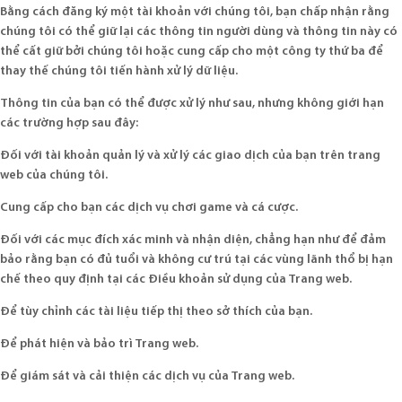
Bằng cách đăng ký một tài khoản với chúng tôi, bạn chấp nhận rằng
chúng tôi có thể giữ lại các thông tin người dùng và thông tin này có
thể cất giữ bởi chúng tôi hoặc cung cấp cho một công ty thứ ba để
thay thế chúng tôi tiến hành xử lý dữ liệu.
Thông tin của bạn có thể được xử lý như sau, nhưng không giới hạn
các trường hợp sau đây:
Đối với tài khoản quản lý và xử lý các giao dịch của bạn trên trang
web của chúng tôi.
Cung cấp cho bạn các dịch vụ chơi game và cá cược.
Đối với các mục đích xác minh và nhận diện, chẳng hạn như để đảm
bảo rằng bạn có đủ tuổi và không cư trú tại các vùng lãnh thổ bị hạn
chế theo quy định tại các Điều khoản sử dụng của Trang web.
Để tùy chỉnh các tài liệu tiếp thị theo sở thích của bạn.
Để phát hiện và bảo trì Trang web.
Để giám sát và cải thiện các dịch vụ của Trang web.