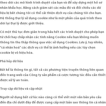
theo dõi các mô hình trình duyệt của bạn và để xây dựng một hồ sơ
nhân khẩu học. Bằng cách giám sát các mẫu đó và đối chiếu các dữ
liệu bị bắt chúng tôi có thể cải thiện dịch vụ của chúng tôi cho bạn.
Hệ thống Đại lý sử dụng cookie như là một phần của quá trình theo
dõi lại Đại lý được giới thiệu.
Có một thủ tục đơn giản trong hầu hết các trình duyệt cho phép bạn
từ chối hay chấp nhận các tính năng Cookie nếu bạn không muốn
thông tin thu thập thông qua việc sử dụng Cookies. Lưu ý, tuy nhiên,
“cá nhân hoá” các dịch vụ có thể bị ảnh hưởng nếu các tùy chọn
cookie bị vô hiệu hóa.
Phá hủy dữ liệu
Bất kể là thông tin gì, tất cả các phương tiện truyền thông liên quan
đến trang web của Công ty sản phẩm cá cược tương tác đều cần thiết
được xử lý an toàn.
Truy cập dữ liệu và cập nhật
Người sử dụng bất cứ lúc nào cũng có thể viết một văn bản yêu cầu
đến địa chỉ dưới đây để được cung cấp một bản sao thông tin cá nhân