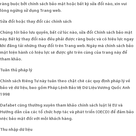
ràng buộc bởi chính sách bảo mật hoặc bất kỳ sửa đổi nào, xin vui
lòng ngừng sử dụng Trang web.
Sửa đổi hoặc thay đổi các chính sách
Chúng tôi bảo lưu quyền, bất cứ lúc nào, sửa đổi Chính sách bảo mật
này. Bất kỳ thay đổi nào đều phải được ràng buộc và có hiệu lực ngay
khi đăng tải những thay đổi trên Trang web. Ngày mà chính sách bảo
mật hiện hành có hiệu lực sẽ được ghi trên cùng của trang này để
tham khảo.
Tuân thủ pháp lý
Chính sách Riêng Tư này tuân theo chặt chẽ các quy định pháp lý về
bảo vệ dữ liệu, bao gồm Pháp Lệnh Bảo Vệ Dữ Liệu Vương Quốc Anh
1998
Dafabet cũng thường xuyên tham khảo chính sách luật lệ EU và
Hướng dẫn của các tổ chức hợp tác và phát triển (OECD) để đảm bảo
việc bảo mật đối với mỗi khách hàng.
Thu nhập dữ liệu